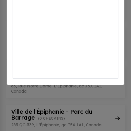
Melançon
(0 CHECKINS)
68 Rue Amireault, L'Épiphanie, qc J5X 2S7,
Canada
Ville de l'Épiphanie - François
Paquet
(0 CHECKINS)
66, Rue Notre Dame, L'Épiphanie, qc J5X 1A1,
Canada
Ville de l'Épiphanie - François
Paquet
(0 CHECKINS)
66, Rue Notre Dame, L'Épiphanie, qc J5X 1A1,
Canada
Ville de l'Épiphanie - Parc du
Barrage
(0 CHECKINS)
283 QC-339, L'Épiphanie, qc J5X 1A1, Canada