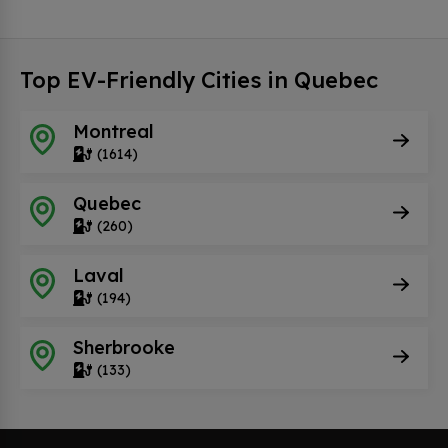
Top EV-Friendly Cities in Quebec
Montreal
(1614)
Quebec
(260)
Laval
(194)
Sherbrooke
(133)