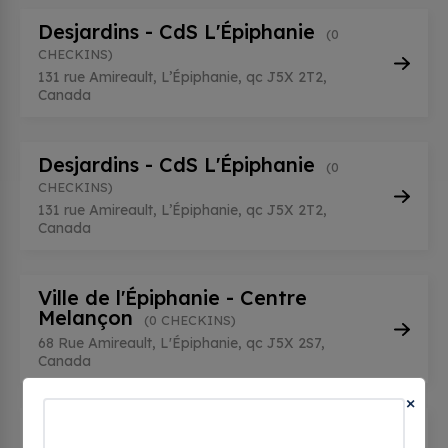
Desjardins - CdS L'Épiphanie
(0
CHECKINS)
131 rue Amireault, L’Épiphanie, qc J5X 2T2,
Canada
Desjardins - CdS L'Épiphanie
(0
CHECKINS)
131 rue Amireault, L’Épiphanie, qc J5X 2T2,
Canada
Ville de l'Épiphanie - Centre
Melançon
(0 CHECKINS)
68 Rue Amireault, L'Épiphanie, qc J5X 2S7,
Canada
×
Ville de l'Épiphanie - Centre